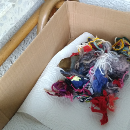
logger
a