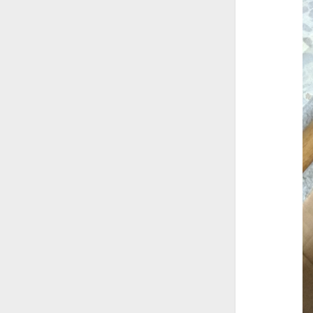
(kein Titel)
Diego.B
(kein Titel)
Netzsof
Der alte Faschismus II
Geophyten
(kein Titel)
Fuhlsbüttel II
Hier gehts nicht um Fußball
Wenn die Pflicht ruft II
Danger
Küßt die Fascisten
Der alte Faschismus
(kein Titel)
Aufrüsten in Gesellschaft?
Mittelschicht
(kein Titel)
Zwangsmutterschaft
(kein Titel)
Licht
Zusammenhangslos TM