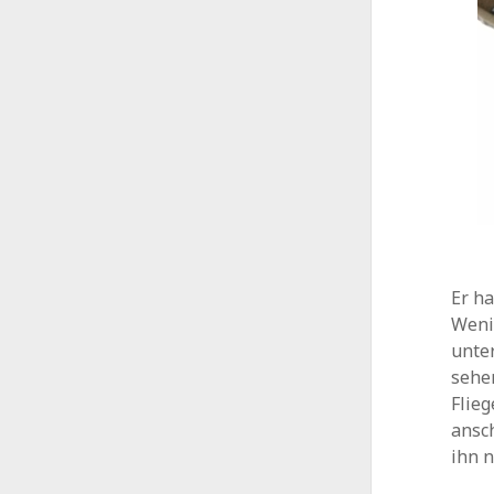
(kein Titel)
Fuhlsbüttel
Störgefühl
Er ha
Weni
unter
sehen
Flie
ansch
ihn n