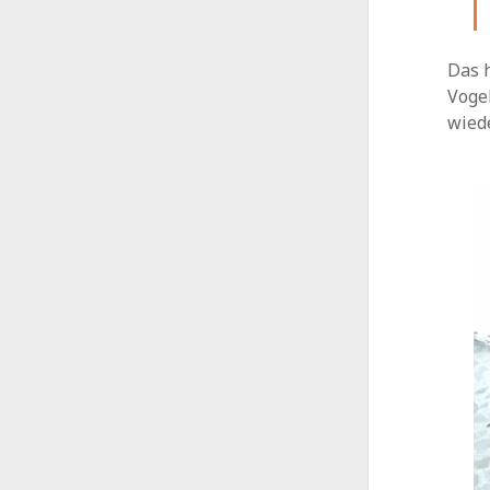
Der alt
(kein Tit
Aufrüste
Das h
Mittelsc
Voge
(kein Tit
wied
Zwangsm
NEUESTE BEITRÄGE
LINKS
Heißes Pflaster
Arbeits