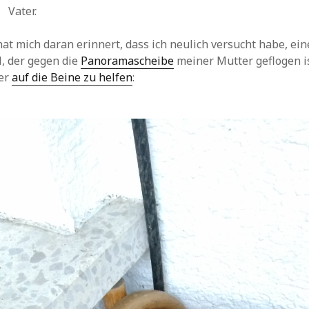
e Faschismus
Vater.
hip-hipster
Hypert
Hund
el)
Krieg
Kermani
Kunst
le
n in Gesellschaft?
at mich daran erinnert, dass ich neulich versucht habe, ei
hicht
Leid
linkfrei
Literatu
l, der gegen die
Panoramascheibe
meiner Mutter geflogen is
el)
er
auf die Beine zu helfen
:
Maschine
Meinung
utterschaft
Politik
Musik
Netz
Prokrastination
Reli
schwer viel
Roland Koch
soci
leesen
schwimmen
spontanaphor
us
wirr
Wissensch
Uni
BILDER
kreis Bildungsperspektiven