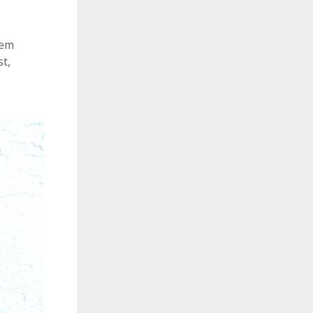
ext
esen
nem
r
t,
gion
al
ism
aft