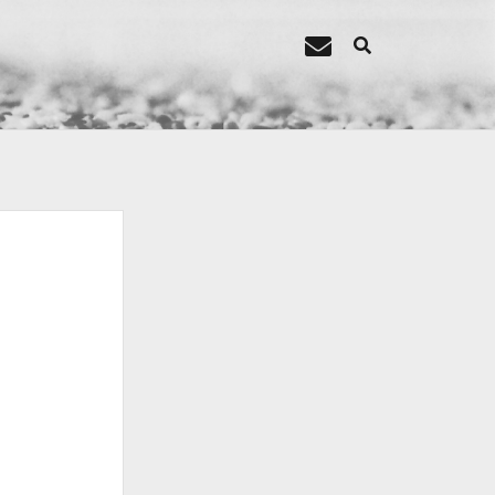
E-
Mail
LINKS
Arbeitskreis Bildungsperspektiven
Diego.Blogger
dung
Netzsofa
rad
oto
p-