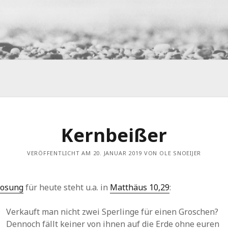
TE BEITRÄGE
SCHLAGWÖRTER
Pflaster
abgefahren
Atheist
el)
Bil
beobachtet
Autismus
el)
Kernbeißer
erlebt
 Faschismus II
dall-e
Entertaste
Fahr
ten
Fortschritt
Film
F
VERÖFFENTLICHT AM 20. JANUAR 2019 VON OLE SNOEIJER
el)
geleesen
gedicht
tel II
hts nicht um Fußball
Gesellschaft
Losung
für heute steht u.a. in
Matthäus 10,29
:
 Pflicht ruft II
Gewalt
Glaube
Verkauft man nicht zwei Sperlinge für einen Groschen?
e Fascisten
Dennoch fällt keiner von ihnen auf die Erde ohne euren
hi
Hiob
Hauptschüler
Hessen