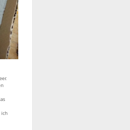
eer.
en
das
 ich