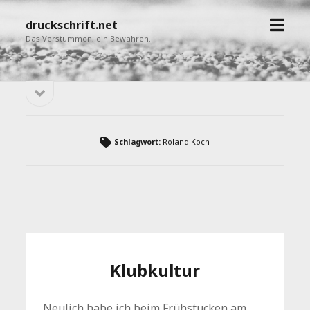
Menü
druckschrift.net
öffne
Das Verstummen, ein Bewahren.
Seitenleiste
Sidebar
öffnen
Schlagwort:
Roland Koch
Klubkultur
Neulich habe ich beim Frühstücken am