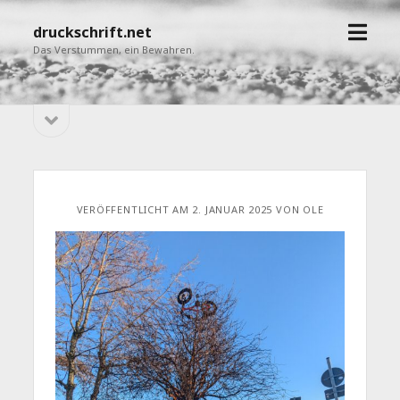
Menü
druckschrift.net
öffne
Das Verstummen, ein Bewahren.
Seitenleiste
Sidebar
öffnen
VERÖFFENTLICHT AM 2. JANUAR 2025 VON OLE