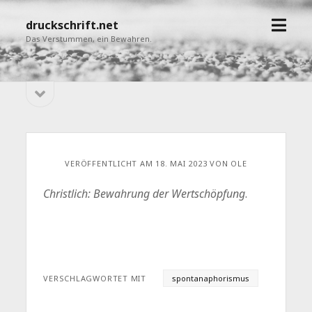
Menü
druckschrift.net
öffne
Das Verstummen, ein Bewahren.
Seitenleiste
Sidebar
öffnen
VERÖFFENTLICHT AM 18. MAI 2023 VON OLE
Christlich: Bewahrung der Wertschöpfung
.
VERSCHLAGWORTET MIT
spontanaphorismus